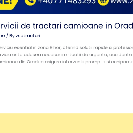
rvicii de tractari camioane in Ora
ane
/ By
zsotractari
iciu esential in zona Bihor, oferind solutii rapide si profes
erviciu este adesea necesar in situatii de urgenta, accidente
 camioane din Oradea asigura interventii prompte si echipa