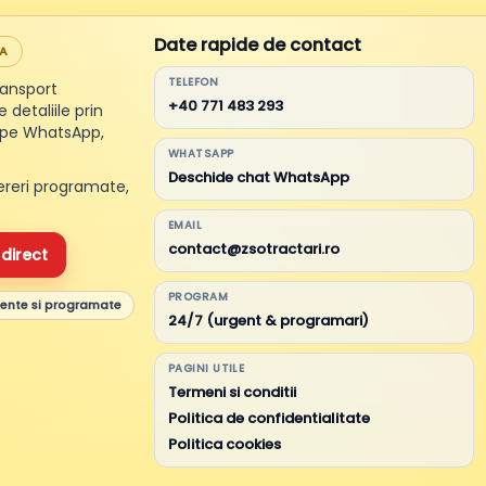
Date rapide de contact
DA
TELEFON
transport
+40 771 483 293
 detaliile prin
 pe WhatsApp,
WHATSAPP
Deschide chat WhatsApp
ereri programate,
EMAIL
contact@zsotractari.ro
direct
PROGRAM
gente si programate
24/7 (urgent & programari)
PAGINI UTILE
Termeni si conditii
Politica de confidentialitate
Politica cookies