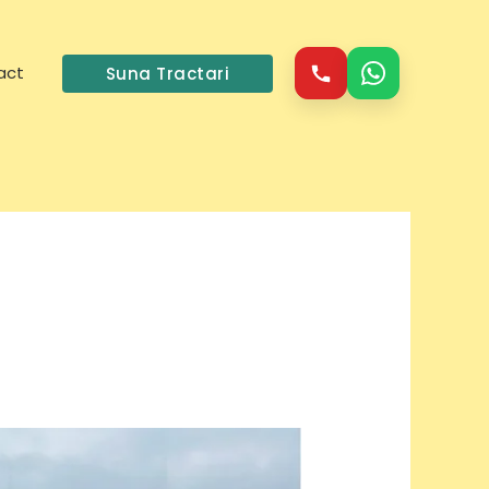
act
Suna Tractari