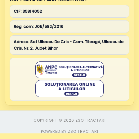
CIF:
35814052
Reg. com:
J05/582/2016
Adresa:
Sat Uileacu De Cris - Com. Tileagd, Uileacu de
Cris, Nr. 2, Judet Bihor
COPYRIGHT © 2026 ZSO TRACTARI
POWERED BY ZSO TRACTARI