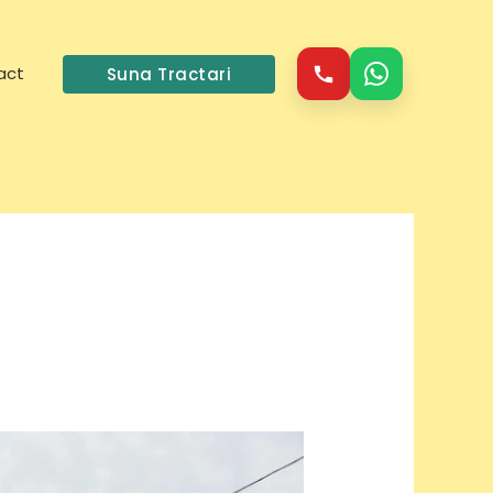
act
Suna Tractari