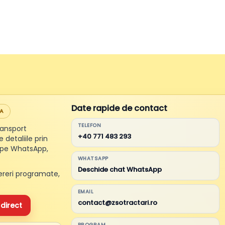
Date rapide de contact
DA
TELEFON
transport
+40 771 483 293
 detaliile prin
 pe WhatsApp,
WHATSAPP
Deschide chat WhatsApp
ereri programate,
EMAIL
contact@zsotractari.ro
direct
PROGRAM