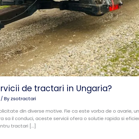
vicii de tractari in Ungaria?
/ By
zsotractari
 solicitate din diverse motive. Fie ca este vorba de o avarie, u
sa il conduci, aceste servicii ofera o solutie rapida si efici
tru tractari […]