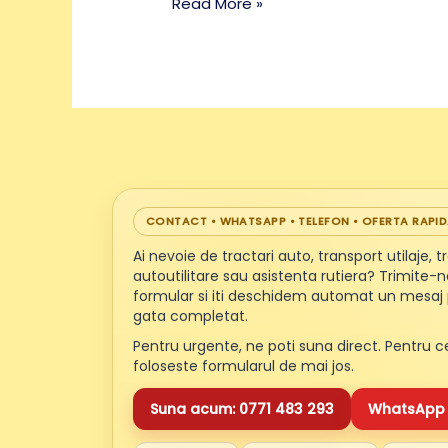
Read More »
CONTACT • WHATSAPP • TELEFON • OFERTA RAPI
Ai nevoie de tractari auto, transport utilaje, 
autoutilitare sau asistenta rutiera? Trimite-ne
formular si iti deschidem automat un mesaj
gata completat.
Pentru urgente, ne poti suna direct. Pentru c
foloseste formularul de mai jos.
Suna acum: 0771 483 293
WhatsApp 