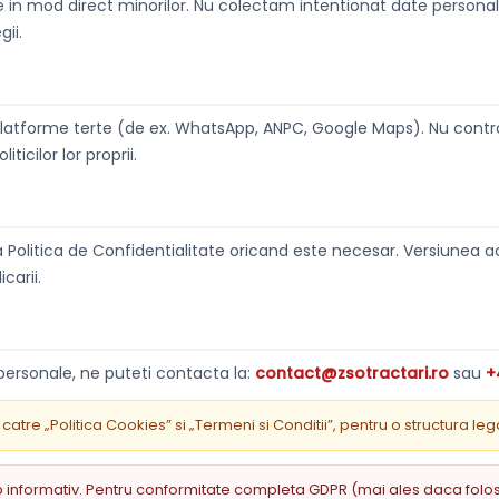
ate in mod direct minorilor. Nu colectam intentionat date persona
ii.
/platforme terte (de ex. WhatsApp, ANPC, Google Maps). Nu control
icilor lor proprii.
Politica de Confidentialitate oricand este necesar. Versiunea a
carii.
 personale, ne puteti contacta la:
contact@zsotractari.ro
sau
+
tre „Politica Cookies” si „Termeni si Conditii”, pentru o structura le
informativ. Pentru conformitate completa GDPR (mai ales daca folosest