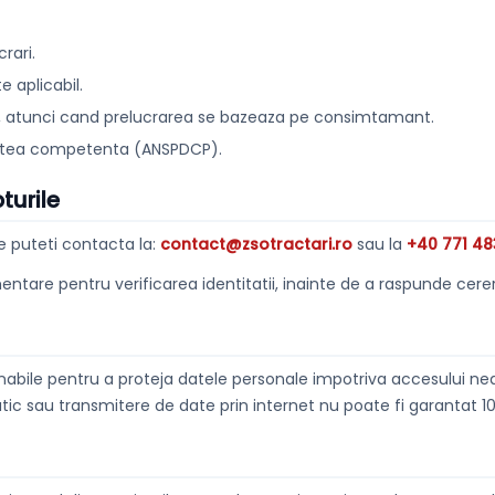
rari.
e aplicabil.
, atunci cand prelucrarea se bazeaza pe consimtamant.
tatea competenta (ANSPDCP).
turile
e puteti contacta la:
contact@zsotractari.ro
sau la
+40 771 48
mentare pentru verificarea identitatii, inainte de a raspunde cereri
ile pentru a proteja datele personale impotriva accesului neautori
matic sau transmitere de date prin internet nu poate fi garantat 10