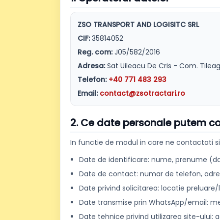
ZSO TRANSPORT AND LOGISITC SRL
CIF:
35814052
Reg. com:
J05/582/2016
Adresa:
Sat Uileacu De Cris - Com. Tileagd
Telefon:
+40 771 483 293
Email:
contact@zsotractari.ro
2. Ce date personale putem c
In functie de modul in care ne contactati si
Date de identificare: nume, prenume (dac
Date de contact: numar de telefon, adre
Date privind solicitarea: locatie preluare/
Date transmise prin WhatsApp/email: mesa
Date tehnice privind utilizarea site-ului: 