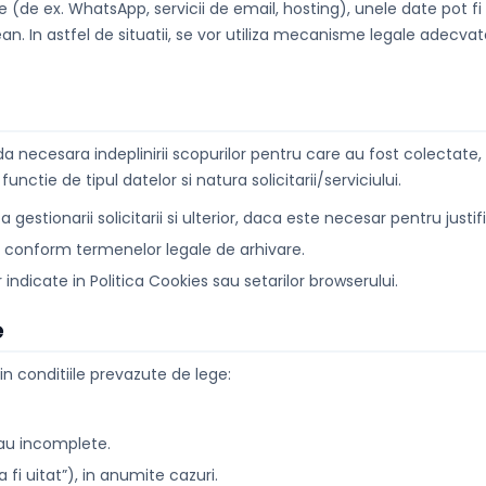
ate (de ex. WhatsApp, servicii de email, hosting), unele date pot f
. In astfel de situatii, se vor utiliza mecanisme legale adecvat
necesara indeplinirii scopurilor pentru care au fost colectate, 
unctie de tipul datelor si natura solicitarii/serviciului.
stionarii solicitarii si ulterior, daca este necesar pentru justifi
 conform termenelor legale de arhivare.
ndicate in Politica Cookies sau setarilor browserului.
e
n conditiile prevazute de lege:
sau incomplete.
 fi uitat”), in anumite cazuri.