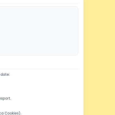
 date:
nsport.
ica Cookies).