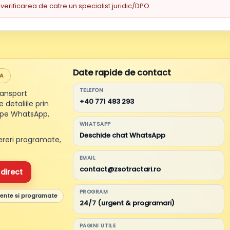
verificarea de catre un specialist juridic/DPO.
Date rapide de contact
DA
TELEFON
transport
+40 771 483 293
 detaliile prin
 pe WhatsApp,
WHATSAPP
Deschide chat WhatsApp
ereri programate,
EMAIL
contact@zsotractari.ro
direct
PROGRAM
gente si programate
24/7 (urgent & programari)
PAGINI UTILE